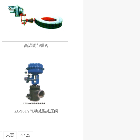
高温调节蝶阀
ZGY61Y气动减温减压阀
末页
4 / 25