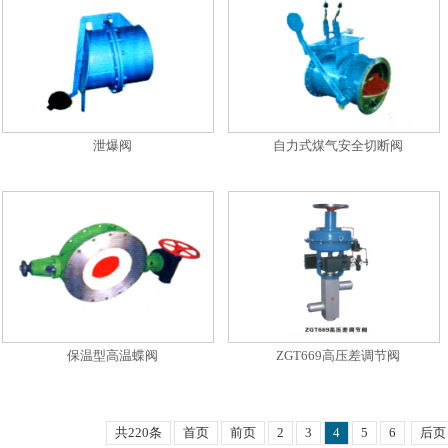
泄爆阀
自力式煤气安全切断阀
保温型高温蝶阀
ZGT669高压差调节阀
共220条
首页
前页
2
3
4
5
6
后页