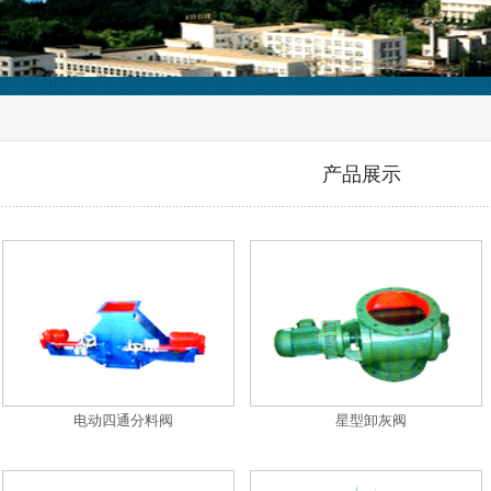
产品展示
电动四通分料阀
星型卸灰阀