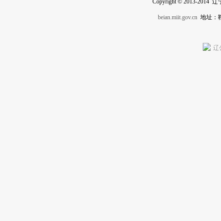
Copyright © 2013-201
beian.miit.gov.cn
地址：
辽公